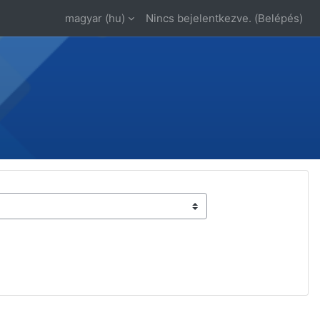
magyar ‎(hu)‎
Nincs bejelentkezve. (
Belépés
)