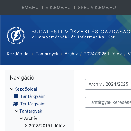
Tovább a fő tartalomhoz
BME.HU
VIK.BME.HU
SPEC.VIK.BME.HU
BUDAPESTI MŰSZAKI ÉS GAZDASÁ
Villamosmérnöki és Informatikai Kar
Kezdőoldal
Tantárgyak
Archív
2024/2025 I. félév
V
Blokkok
Navigáció kihagyása
Navigáció
Tantárgykategóriák
Kezdőoldal
Tantárgyaim
Tantárgyak keresése
Tantárgyaim
Tantárgyak
Archív
2018/2019 I. félév