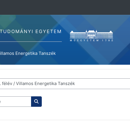
GTUDOMÁNYI EGYETEM
illamos Energetika Tanszék
Tantárgyak keresése