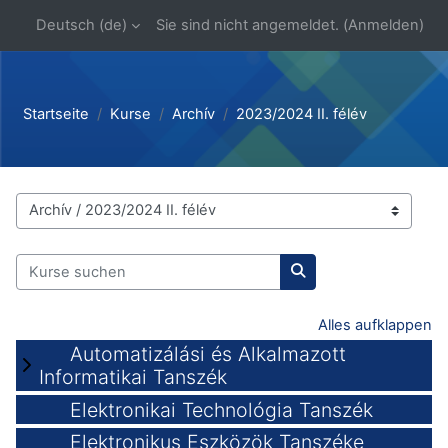
Zum Hauptinhalt
Deutsch ‎(de)‎
Sie sind nicht angemeldet. (
Anmelden
)
Startseite
Kurse
Archív
2023/2024 II. félév
Kursbereiche
Kurse suchen
Kurse suchen
Alles aufklappen
Automatizálási és Alkalmazott
Informatikai Tanszék
Elektronikai Technológia Tanszék
Elektronikus Eszközök Tanszéke