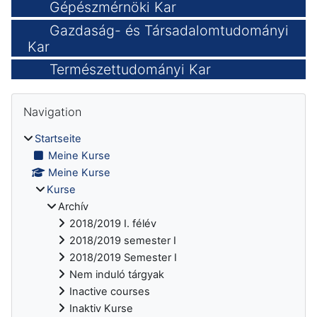
Gépészmérnöki Kar
Gazdaság- és Társadalomtudományi
Kar
Természettudományi Kar
Blöcke
Navigation überspringen
Navigation
Startseite
Meine Kurse
Meine Kurse
Kurse
Archív
2018/2019 I. félév
2018/2019 semester I
2018/2019 Semester I
Nem induló tárgyak
Inactive courses
Inaktiv Kurse